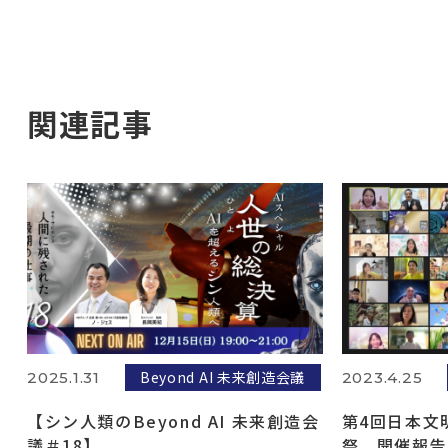
関連記事
Beyond AI 未来創造会議
2025.1.31
2023.4.25
【シン人類のBeyond AI 未来創造会
第4回日本文
議＃18】
祭 開催報告