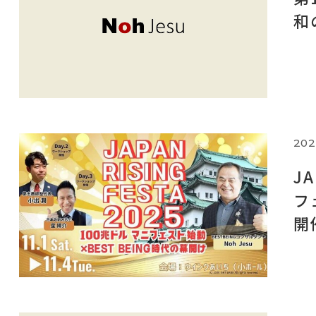
和
202
JA
フ
開