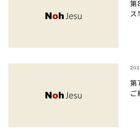
第
ス
202
第
ご