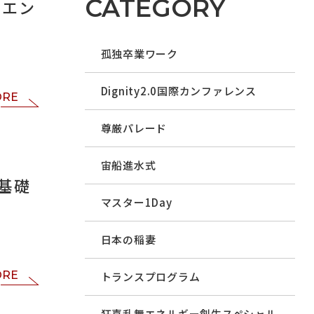
CATEGORY
シエン
孤独卒業ワーク
Dignity2.0国際カンファレンス
ORE
尊厳パレード
宙船進水式
基礎
マスター1Day
日本の稲妻
ORE
トランスプログラム
狂喜乱舞エネルギー創生スペシャル