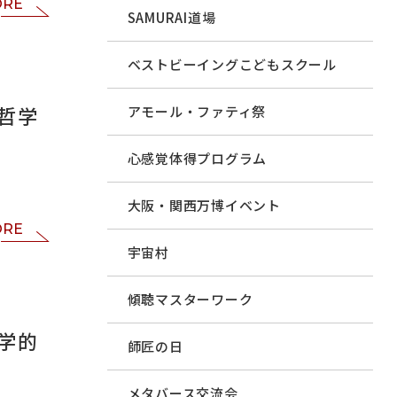
ORE
SAMURAI道場
ベストビーイングこどもスクール
哲学
アモール・ファティ祭
心感覚体得プログラム
大阪・関西万博イベント
ORE
宇宙村
傾聴マスターワーク
学的
師匠の日
メタバース交流会