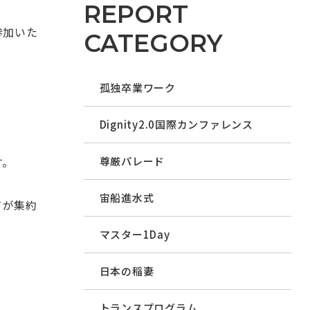
REPORT
参加いた
CATEGORY
孤独卒業ワーク
Dignity2.0国際カンファレンス
す。
尊厳パレード
宙船進水式
てが集約
マスター1Day
日本の稲妻
トランスプログラム