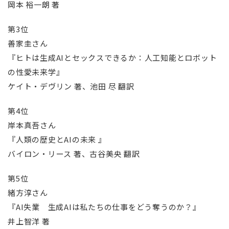
岡本 裕一朗 著
第3位
善家圭さん
『ヒトは生成AIとセックスできるか：人工知能とロボット
の性愛未来学』
ケイト・デヴリン 著、池田 尽 翻訳
第4位
岸本真吾さん
『人類の歴史とAIの未来 』
バイロン・リース 著、古谷美央 翻訳
第5位
緒方淳さん
『AI失業 生成AIは私たちの仕事をどう奪うのか？』
井上智洋 著