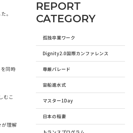
REPORT
ました。
CATEGORY
孤独卒業ワーク
Dignity2.0国際カンファレンス
ルを同時
尊厳パレード
宙船進水式
しむこ
マスター1Day
日本の稲妻
々が理解
トランスプログラム