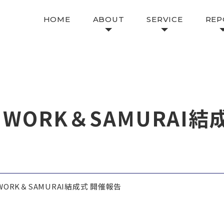
HOME
ABOUT
SERVICE
REP
 WORK＆SAMURAI
 WORK＆SAMURAI結成式 開催報告